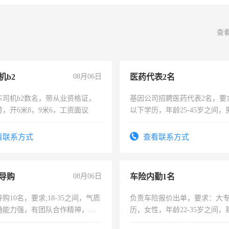
查
机b2
08月06日
医药代表2名
车司机b2数名，带从业资格证，
基因公司招聘医药代表2名，要
，开6米8，9米6，工资面议
以下学历，年龄25-45岁之间，
可，需要具有营销经验，从事
表或者有医学资质的优先，底薪
看联系方式
查看联系方式
交五险。
导购
08月06日
车险内勤1名
购10名，要求;18-35之间，气质
负责车险报价出单，要求：大
通能力强，有团队合作精神，有
历，女性，年龄22-35岁之间
，有工作经验者优先！
操作，工作态度认真，具有团