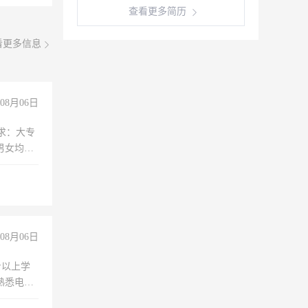
查看更多简历
看更多信息
08月06日
求：大专
男女均
过医药代
+绩效，
08月06日
专以上学
，熟悉电脑
队精神，