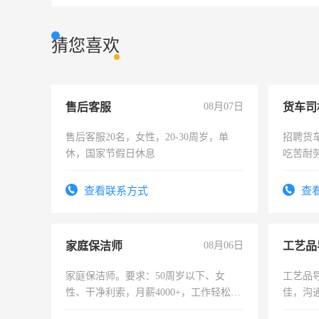
猜您喜欢
售后客服
08月07日
货车司
售后客服20名，女性，20-30周岁，单
招聘货
休，国家节假日休息
吃苦耐劳
查看联系方式
查
家庭保洁师
08月06日
工艺品
家庭保洁师。要求：50周岁以下、女
工艺品导
性、干净利索，月薪4000+，工作轻松，
佳，沟
时间灵活，不需坐班，适合宝妈、全职
上进心