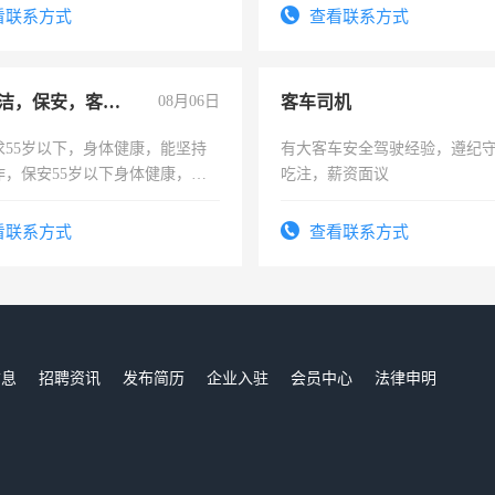
试用期1-3个月，转正后交纳五
看联系方式
查看联系方式
急招保洁，保安，客服，工程
08月06日
客车司机
求55岁以下，身体健康，能坚持
有大客车安全驾驶经验，遵纪
作，保安55岁以下身体健康，有
吃注，薪资面议
形象端庄，遵纪守法，无犯罪记
服要求45岁以下高中以上文化，
看联系方式
查看联系方式
工作认真，性格开朗有良好沟通
工程，懂水电维修。
信息
招聘资讯
发布简历
企业入驻
会员中心
法律申明
们