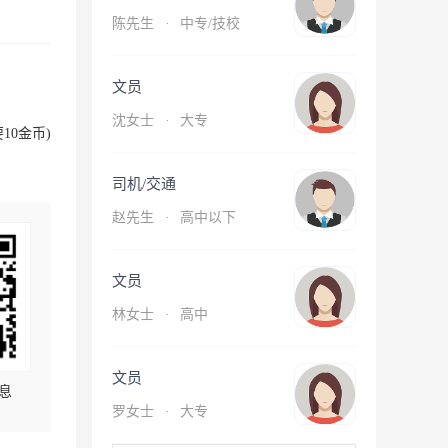
陈先生
·
中专/技校
文员
沈女士
·
大专
10金币)
司机/交通
赵先生
·
高中以下
文员
林女士
·
高中
文员
息
罗女士
·
大专