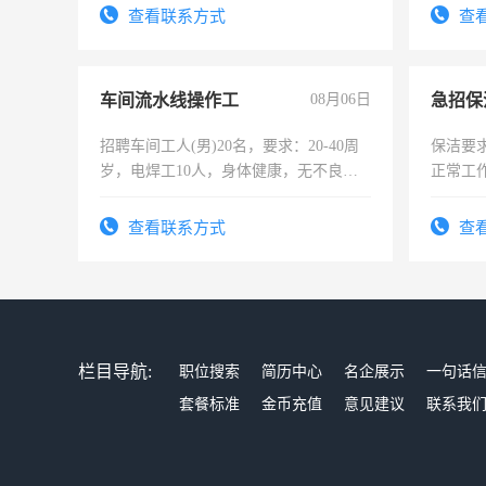
太太等。
查看联系方式
查
车间流水线操作工
08月06日
招聘车间工人(男)20名，要求：20-40周
保洁要
岁，电焊工10人，身体健康，无不良嗜
正常工
好。薪资：4500-7000元，标准八人间住
责任心
宿，免费发放劳保用品，两班倒，每月
录，客
查看联系方式
查
25号准时发放工资，工作时间10小时
懂电脑
能力，
栏目导航:
职位搜索
简历中心
名企展示
一句话
套餐标准
金币充值
意见建议
联系我